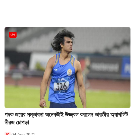
খেলা
পদক জয়ের সম্ভাবনা অনেকটাই উজ্জ্বল করলেন ভারতীয় অ্যাথলিট
নীরজ চোপড়া
04 Aug 2021