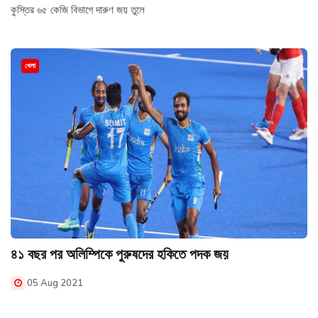
কুস্তির ৬৫ কেজি বিভাগে দারুণ জয় তুলে
খেলা
৪১ বছর পর অলিম্পিকে পুরুষদের হকিতে পদক জয়
05 Aug 2021