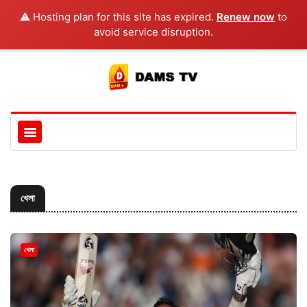
⚠️ Hosting plan for this site has expired.
Renew now
to
avoid service disruption.
খেলা
খেলা