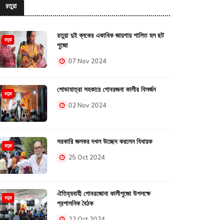
রতুয়া
রতুয়া দুই ব্লকের একাধিক জায়গায় পালিত হল ছট
রতুয়া
পুজো
07 Nov 2024
শোভাযাত্রা সহকারে গোবরজনা কালীর বিসর্জন
রতুয়া
02 Nov 2024
সরকারি জলকর দখল উচ্ছেদ করলেন বিধায়ক
রতুয়া
25 Oct 2024
ঐতিহ্যবাহী গোবরজোনা কালীপুজো উপলক্ষে
রতুয়া
প্রশাসনিক বৈঠক
22 Oct 2024