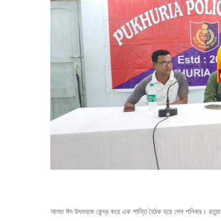
আগত ঈদ উৎসবকে কেন্দ্র করে এক শান্তি বৈঠক হয়ে গেল শনিবার। রতুয়া