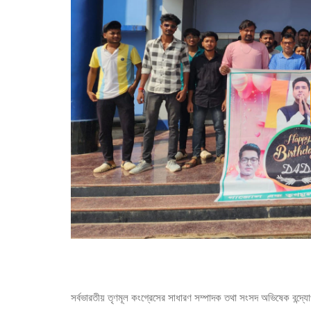
সর্বভারতীয় তৃণমূল কংগ্রেসের সাধারণ সম্পাদক তথা সংসদ অভিষেক বন্দ্য