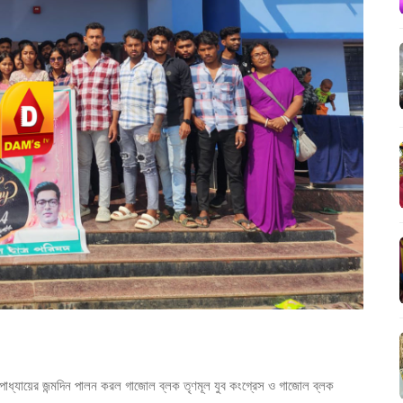
োপাধ্যায়ের জন্মদিন পালন করল গাজোল ব্লক তৃণমূল যুব কংগ্রেস ও গাজোল ব্লক