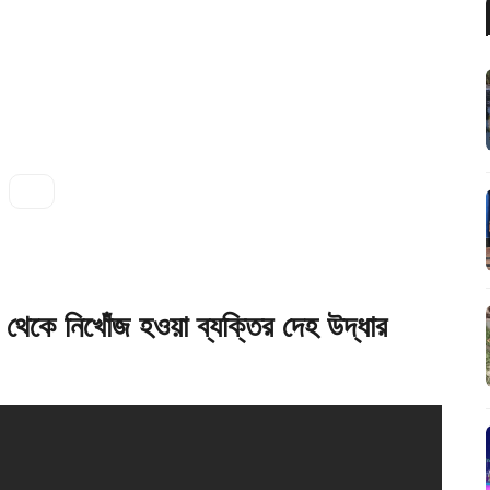
েকে নিখোঁজ হওয়া ব্যক্তির দেহ উদ্ধার