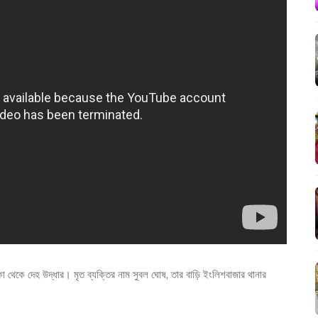
া থেকে দেহ উদ্ধার। মৃত ব্যক্তির নাম সুবল ঘোষ, তার বাড়ি ইংলিশবাজার থানার