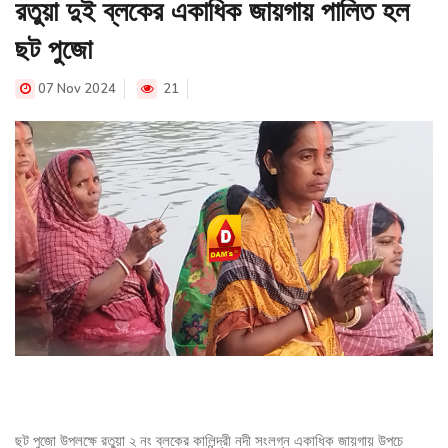
রতুয়া দুই ব্লকের একাধিক জায়গায় পালিত হল
ছট পুজো
07 Nov 2024
21
ছট পুজো উপলক্ষে রতুয়া ২ নং ব্লকের কালিন্দ্রী নদী সংলগ্ন একাধিক জায়গায় উপচে