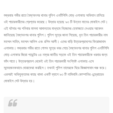
শুক্রবার গভীর রাতে বৈষ্ণবনগর থানার পুলিশ এনটিপিসি মোড় এলাকায় অভিযান চালিয়ে
ওই পাচারকারীদের গ্রেপ্তার করেছে। উদ্ধার হয়েছে ৯৩ টি উন্নত মানের মোবাইল সেট।
এই ঘটনার পর শনিবার মালদা আদালতের মাধ্যমে নিজেদের হেফাজতে নেওয়ার আবেদন
জানিয়েছে বৈষ্ণবনগর থানার পুলিশ। পুলিশ সূত্রে জানা গিয়েছে, ধৃত তিন পাচারকারীর নাম
মহম্মদ সাহিদ, মহম্মদ আনিস এবং রশিদ আলী। এদের বাড়ি উত্তরপ্রদেশের ফিরোজাবাদ
এলাকায়। শুক্রবার গভীর রাতে গোপন সূত্রে খবর পেয়ে বৈষ্ণবনগর থানার পুলিশ এনটিপিসি
মোড় এলাকার জিরো পয়েন্টের ৩৪ নম্বর জাতীয় সড়কে ওই তিন পাচারকারীকে ধরবার জন্য
ফাঁদ পাতে। উত্তরপ্রদেশ থেকেই ওই তিন পাচারকারী সংশ্লিষ্ট এলাকায় এসে
সন্দেহজনকভাবে ঘোরাফেরা করছিল। তখনই পুলিশ তাদেরকে ঘিরে জিজ্ঞাসাবাদ শুরু করে।
এরপরই অভিযুক্তদের কাছে থাকা একটি ব্যাগে ৯৩ টি নামিদামি কোম্পানির এন্ড্রোয়েড
মোবাইল সেট উদ্ধার হয়।