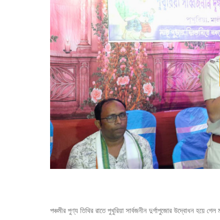
পঞ্চমীর পুণ্য তিথির রাতে পুখুরিয়া সার্বজনীন দুর্গাপুজোর উদ্বোধন হয়ে গেল