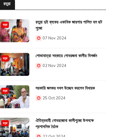
রতুয়া
রতুয়া দুই ব্লকের একাধিক জায়গায় পালিত হল ছট
রতুয়া
পুজো
07 Nov 2024
শোভাযাত্রা সহকারে গোবরজনা কালীর বিসর্জন
রতুয়া
02 Nov 2024
সরকারি জলকর দখল উচ্ছেদ করলেন বিধায়ক
রতুয়া
25 Oct 2024
ঐতিহ্যবাহী গোবরজোনা কালীপুজো উপলক্ষে
রতুয়া
প্রশাসনিক বৈঠক
22 Oct 2024