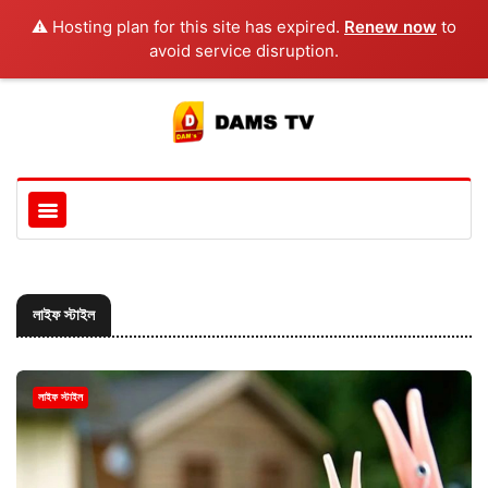
⚠️ Hosting plan for this site has expired.
Renew now
to
avoid service disruption.
লাইফ স্টাইল
লাইফ স্টাইল