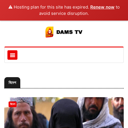
⚠️ Hosting plan for this site has expired.
Renew now
to
avoid service disruption.
বিদেশ
বিদেশ